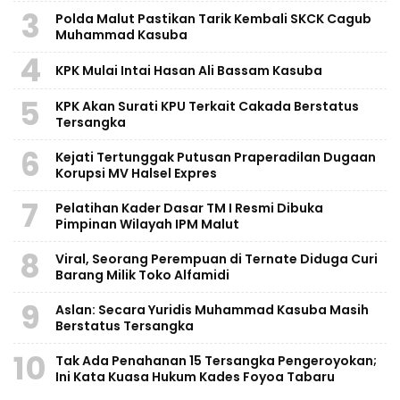
3
Polda Malut Pastikan Tarik Kembali SKCK Cagub
Muhammad Kasuba
4
KPK Mulai Intai Hasan Ali Bassam Kasuba
5
KPK Akan Surati KPU Terkait Cakada Berstatus
Tersangka
6
Kejati Tertunggak Putusan Praperadilan Dugaan
Korupsi MV Halsel Expres
7
Pelatihan Kader Dasar TM I Resmi Dibuka
Pimpinan Wilayah IPM Malut
8
Viral, Seorang Perempuan di Ternate Diduga Curi
Barang Milik Toko Alfamidi
9
Aslan: Secara Yuridis Muhammad Kasuba Masih
Berstatus Tersangka
10
Tak Ada Penahanan 15 Tersangka Pengeroyokan;
Ini Kata Kuasa Hukum Kades Foyoa Tabaru