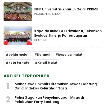
FKIP Universitas Khairun Gelar PKKMB
POJOK PENDIDIKAN
Kapolda Buka GO Triwulan II, Tekankan
Evaluasi Kinerja Polres Jajaran
HEADLINE
polda malut
Korupsi
kapolda malut
kota ternate
Kejati Malut
ARTIKEL TERPOPULER
1
Mahasiswa Unkhair Ditemukan Tewas Gantung
Diri di Indekos Kelurahan Sasa
2
Polisi Gagalkan Penyelundupan Miras di
Pelabuhan Ferry Bastiong