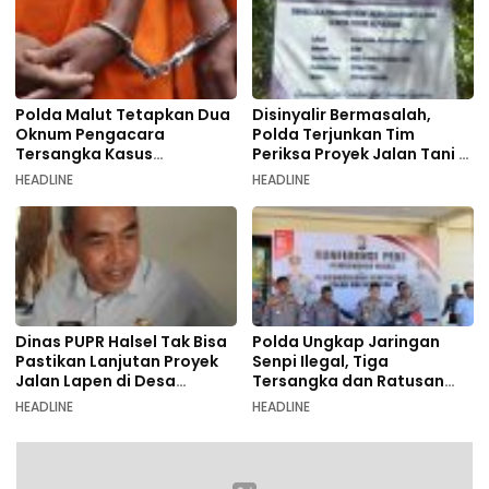
Polda Malut Tetapkan Dua
Disinyalir Bermasalah,
Oknum Pengacara
Polda Terjunkan Tim
Tersangka Kasus
Periksa Proyek Jalan Tani di
Pemalsuan Dokumen
Galala
HEADLINE
HEADLINE
Dinas PUPR Halsel Tak Bisa
Polda Ungkap Jaringan
Pastikan Lanjutan Proyek
Senpi Ilegal, Tiga
Jalan Lapen di Desa
Tersangka dan Ratusan
Sambiki
Amunisi Diamankan
HEADLINE
HEADLINE