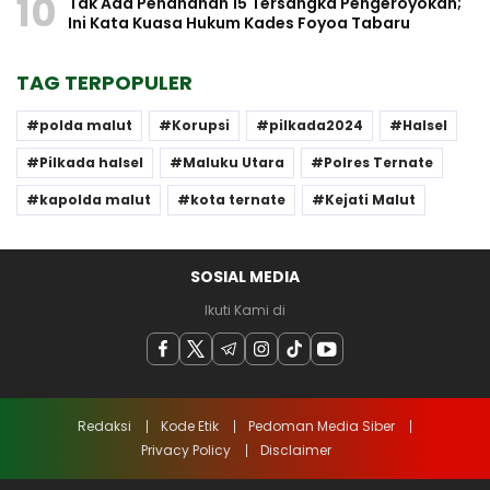
10
Tak Ada Penahanan 15 Tersangka Pengeroyokan;
Ini Kata Kuasa Hukum Kades Foyoa Tabaru
TAG TERPOPULER
polda malut
Korupsi
pilkada2024
Halsel
Pilkada halsel
Maluku Utara
Polres Ternate
kapolda malut
kota ternate
Kejati Malut
SOSIAL MEDIA
Ikuti Kami di
Redaksi
Kode Etik
Pedoman Media Siber
Privacy Policy
Disclaimer