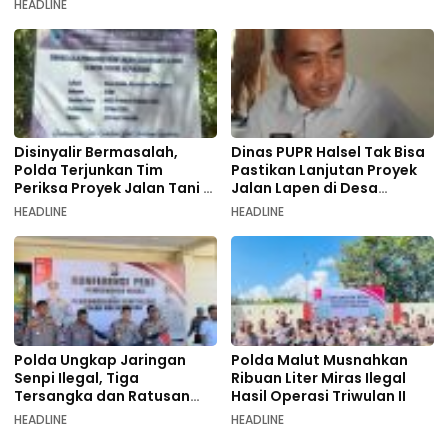
HEADLINE
Disinyalir Bermasalah,
Dinas PUPR Halsel Tak Bisa
Polda Terjunkan Tim
Pastikan Lanjutan Proyek
Periksa Proyek Jalan Tani di
Jalan Lapen di Desa
Galala
Sambiki
HEADLINE
HEADLINE
Polda Ungkap Jaringan
Polda Malut Musnahkan
Senpi Ilegal, Tiga
Ribuan Liter Miras Ilegal
Tersangka dan Ratusan
Hasil Operasi Triwulan II
Amunisi Diamankan
HEADLINE
HEADLINE