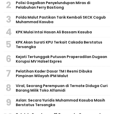
2
Polisi Gagalkan Penyelundupan Miras di
Pelabuhan Ferry Bastiong
3
Polda Malut Pastikan Tarik Kembali SKCK Cagub
Muhammad Kasuba
4
KPK Mulai Intai Hasan Ali Bassam Kasuba
5
KPK Akan Surati KPU Terkait Cakada Berstatus
Tersangka
6
Kejati Tertunggak Putusan Praperadilan Dugaan
Korupsi MV Halsel Expres
7
Pelatihan Kader Dasar TM I Resmi Dibuka
Pimpinan Wilayah IPM Malut
8
Viral, Seorang Perempuan di Ternate Diduga Curi
Barang Milik Toko Alfamidi
9
Aslan: Secara Yuridis Muhammad Kasuba Masih
Berstatus Tersangka