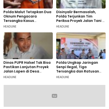
Polda Malut Tetapkan Dua
Disinyalir Bermasalah,
Oknum Pengacara
Polda Terjunkan Tim
Tersangka Kasus
Periksa Proyek Jalan Tani di
Pemalsuan Dokumen
Galala
HEADLINE
HEADLINE
Dinas PUPR Halsel Tak Bisa
Polda Ungkap Jaringan
Pastikan Lanjutan Proyek
Senpi Ilegal, Tiga
Jalan Lapen di Desa
Tersangka dan Ratusan
Sambiki
Amunisi Diamankan
HEADLINE
HEADLINE