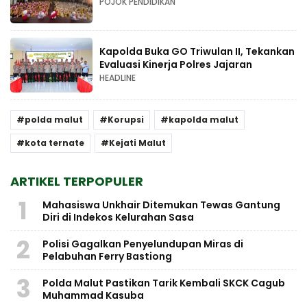
POJOK PENDIDIKAN
Kapolda Buka GO Triwulan II, Tekankan
Evaluasi Kinerja Polres Jajaran
HEADLINE
polda malut
Korupsi
kapolda malut
kota ternate
Kejati Malut
ARTIKEL TERPOPULER
1
Mahasiswa Unkhair Ditemukan Tewas Gantung
Diri di Indekos Kelurahan Sasa
2
Polisi Gagalkan Penyelundupan Miras di
Pelabuhan Ferry Bastiong
3
Polda Malut Pastikan Tarik Kembali SKCK Cagub
Muhammad Kasuba