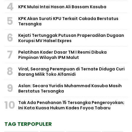
4
KPK Mulai Intai Hasan Ali Bassam Kasuba
5
KPK Akan Surati KPU Terkait Cakada Berstatus
Tersangka
6
Kejati Tertunggak Putusan Praperadilan Dugaan
Korupsi MV Halsel Expres
7
Pelatihan Kader Dasar TM I Resmi Dibuka
Pimpinan Wilayah IPM Malut
8
Viral, Seorang Perempuan di Ternate Diduga Curi
Barang Milik Toko Alfamidi
9
Aslan: Secara Yuridis Muhammad Kasuba Masih
Berstatus Tersangka
10
Tak Ada Penahanan 15 Tersangka Pengeroyokan;
Ini Kata Kuasa Hukum Kades Foyoa Tabaru
TAG TERPOPULER