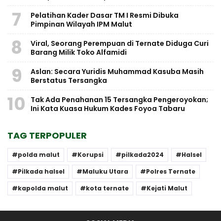
7
Pelatihan Kader Dasar TM I Resmi Dibuka
Pimpinan Wilayah IPM Malut
8
Viral, Seorang Perempuan di Ternate Diduga Curi
Barang Milik Toko Alfamidi
9
Aslan: Secara Yuridis Muhammad Kasuba Masih
Berstatus Tersangka
10
Tak Ada Penahanan 15 Tersangka Pengeroyokan;
Ini Kata Kuasa Hukum Kades Foyoa Tabaru
TAG TERPOPULER
polda malut
Korupsi
pilkada2024
Halsel
Pilkada halsel
Maluku Utara
Polres Ternate
kapolda malut
kota ternate
Kejati Malut