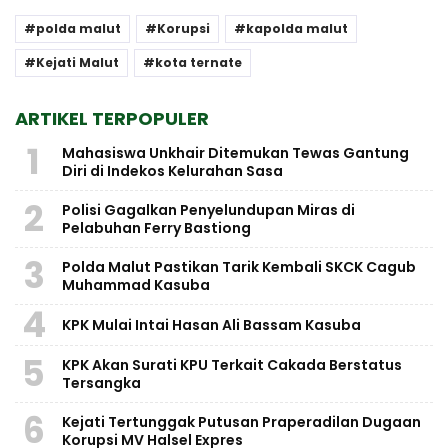
polda malut
Korupsi
kapolda malut
Kejati Malut
kota ternate
ARTIKEL TERPOPULER
1
Mahasiswa Unkhair Ditemukan Tewas Gantung
Diri di Indekos Kelurahan Sasa
2
Polisi Gagalkan Penyelundupan Miras di
Pelabuhan Ferry Bastiong
3
Polda Malut Pastikan Tarik Kembali SKCK Cagub
Muhammad Kasuba
4
KPK Mulai Intai Hasan Ali Bassam Kasuba
5
KPK Akan Surati KPU Terkait Cakada Berstatus
Tersangka
6
Kejati Tertunggak Putusan Praperadilan Dugaan
Korupsi MV Halsel Expres