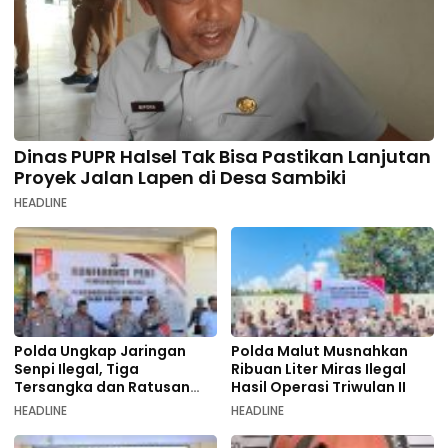
Dinas PUPR Halsel Tak Bisa Pastikan Lanjutan
Proyek Jalan Lapen di Desa Sambiki
HEADLINE
Polda Ungkap Jaringan
Polda Malut Musnahkan
Senpi Ilegal, Tiga
Ribuan Liter Miras Ilegal
Tersangka dan Ratusan
Hasil Operasi Triwulan II
Amunisi Diamankan
HEADLINE
HEADLINE