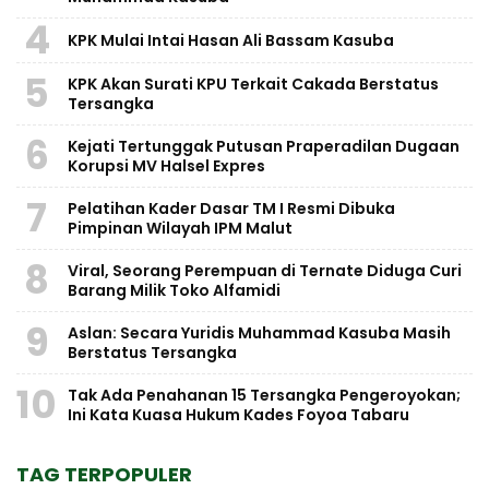
4
KPK Mulai Intai Hasan Ali Bassam Kasuba
5
KPK Akan Surati KPU Terkait Cakada Berstatus
Tersangka
6
Kejati Tertunggak Putusan Praperadilan Dugaan
Korupsi MV Halsel Expres
7
Pelatihan Kader Dasar TM I Resmi Dibuka
Pimpinan Wilayah IPM Malut
8
Viral, Seorang Perempuan di Ternate Diduga Curi
Barang Milik Toko Alfamidi
9
Aslan: Secara Yuridis Muhammad Kasuba Masih
Berstatus Tersangka
10
Tak Ada Penahanan 15 Tersangka Pengeroyokan;
Ini Kata Kuasa Hukum Kades Foyoa Tabaru
TAG TERPOPULER