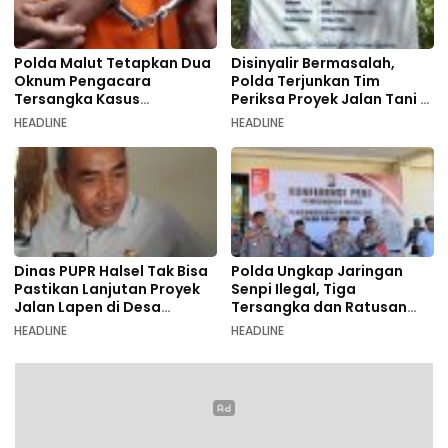
Polda Malut Tetapkan Dua
Disinyalir Bermasalah,
Oknum Pengacara
Polda Terjunkan Tim
Tersangka Kasus
Periksa Proyek Jalan Tani di
Pemalsuan Dokumen
Galala
HEADLINE
HEADLINE
Dinas PUPR Halsel Tak Bisa
Polda Ungkap Jaringan
Pastikan Lanjutan Proyek
Senpi Ilegal, Tiga
Jalan Lapen di Desa
Tersangka dan Ratusan
Sambiki
Amunisi Diamankan
HEADLINE
HEADLINE