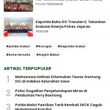
POJOK PENDIDIKAN
Kapolda Buka GO Triwulan II, Tekankan
Evaluasi Kinerja Polres Jajaran
HEADLINE
polda malut
Korupsi
kapolda malut
kota ternate
Kejati Malut
ARTIKEL TERPOPULER
1
Mahasiswa Unkhair Ditemukan Tewas Gantung
Diri di Indekos Kelurahan Sasa
2
Polisi Gagalkan Penyelundupan Miras di
Pelabuhan Ferry Bastiong
3
Polda Malut Pastikan Tarik Kembali SKCK Cagub
Muhammad Kasuba