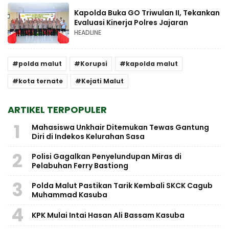
Kapolda Buka GO Triwulan II, Tekankan
Evaluasi Kinerja Polres Jajaran
HEADLINE
polda malut
Korupsi
kapolda malut
kota ternate
Kejati Malut
ARTIKEL TERPOPULER
1
Mahasiswa Unkhair Ditemukan Tewas Gantung
Diri di Indekos Kelurahan Sasa
2
Polisi Gagalkan Penyelundupan Miras di
Pelabuhan Ferry Bastiong
3
Polda Malut Pastikan Tarik Kembali SKCK Cagub
Muhammad Kasuba
4
KPK Mulai Intai Hasan Ali Bassam Kasuba