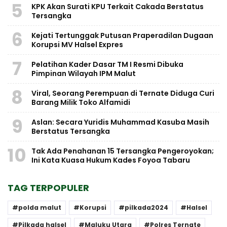
5
KPK Akan Surati KPU Terkait Cakada Berstatus
Tersangka
6
Kejati Tertunggak Putusan Praperadilan Dugaan
Korupsi MV Halsel Expres
7
Pelatihan Kader Dasar TM I Resmi Dibuka
Pimpinan Wilayah IPM Malut
8
Viral, Seorang Perempuan di Ternate Diduga Curi
Barang Milik Toko Alfamidi
9
Aslan: Secara Yuridis Muhammad Kasuba Masih
Berstatus Tersangka
10
Tak Ada Penahanan 15 Tersangka Pengeroyokan;
Ini Kata Kuasa Hukum Kades Foyoa Tabaru
TAG TERPOPULER
polda malut
Korupsi
pilkada2024
Halsel
Pilkada halsel
Maluku Utara
Polres Ternate