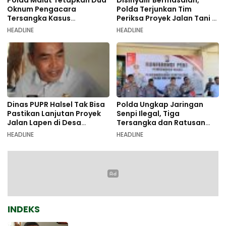
Oknum Pengacara
Polda Terjunkan Tim
Tersangka Kasus
Periksa Proyek Jalan Tani di
Pemalsuan Dokumen
Galala
HEADLINE
HEADLINE
Dinas PUPR Halsel Tak Bisa
Polda Ungkap Jaringan
Pastikan Lanjutan Proyek
Senpi Ilegal, Tiga
Jalan Lapen di Desa
Tersangka dan Ratusan
Sambiki
Amunisi Diamankan
HEADLINE
HEADLINE
INDEKS