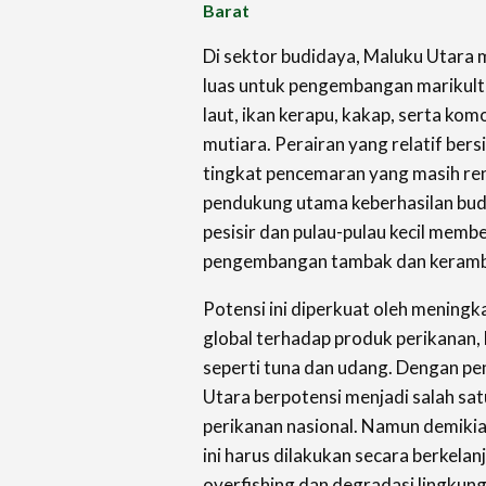
Barat
Di sektor budidaya, Maluku Utara 
luas untuk pengembangan marikultu
laut, ikan kerapu, kakap, serta kom
mutiara. Perairan yang relatif bersi
tingkat pencemaran yang masih re
pendukung utama keberhasilan budid
pesisir dan pulau-pulau kecil memb
pengembangan tambak dan keramba
Potensi ini diperkuat oleh mening
global terhadap produk perikanan
seperti tuna dan udang. Dengan pe
Utara berpotensi menjadi salah sat
perikanan nasional. Namun demiki
ini harus dilakukan secara berkela
overfishing dan degradasi lingkung