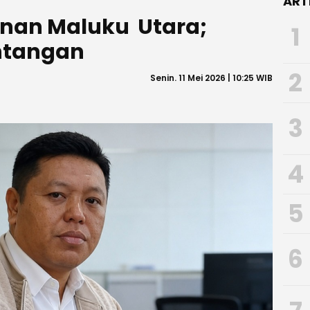
ART
kanan Maluku Utara;
1
ntangan
2
Senin. 11 Mei 2026 | 10:25 WIB
3
4
5
6