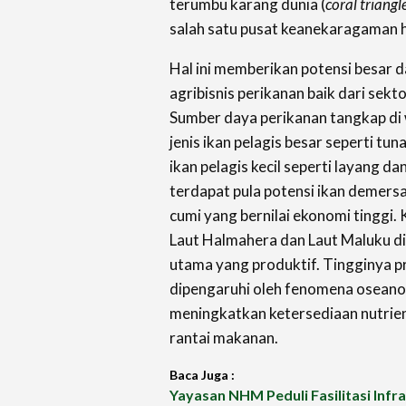
terumbu karang dunia (
coral triangl
salah satu pusat keanekaragaman hay
Hal ini memberikan potensi besar
agribisnis perikanan baik dari sek
Sumber daya perikanan tangkap di w
jenis ikan pelagis besar seperti tun
ikan pelagis kecil seperti layang da
terdapat pula potensi ikan demersal
cumi yang bernilai ekonomi tinggi.
Laut Halmahera dan Laut Maluku di
utama yang produktif. Tingginya pr
dipengaruhi oleh fenomena oseanog
meningkatkan ketersediaan nutrien
rantai makanan.
Baca Juga :
Yayasan NHM Peduli Fasilitasi Infr