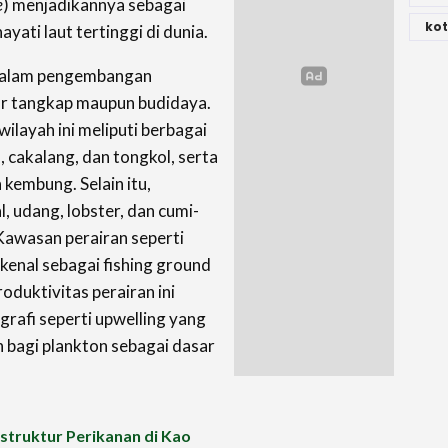
e
) menjadikannya sebagai
kot
ati laut tertinggi di dunia.
 dalam pengembangan
tor tangkap maupun budidaya.
ilayah ini meliputi berbagai
a, cakalang, dan tongkol, serta
n kembung. Selain itu,
, udang, lobster, dan cumi-
 Kawasan perairan seperti
kenal sebagai fishing ground
oduktivitas perairan ini
rafi seperti upwelling yang
 bagi plankton sebagai dasar
astruktur Perikanan di Kao