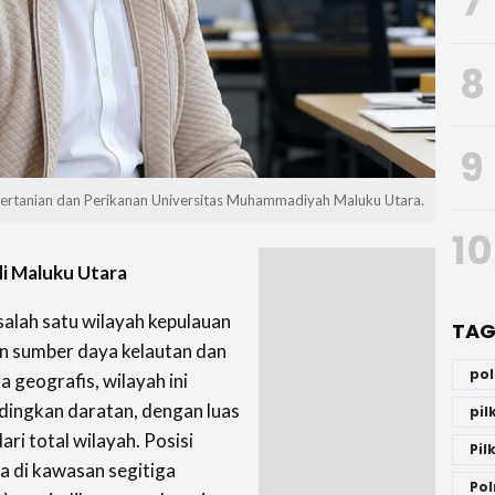
7
8
9
Pertanian dan Perikanan Universitas Muhammadiyah Maluku Utara.
10
i Maluku Utara
alah satu wilayah kepulauan
TAG
an sumber daya kelautan dan
po
 geografis, wilayah ini
ndingkan daratan, dengan luas
pi
ari total wilayah. Posisi
Pil
a di kawasan segitiga
Pol