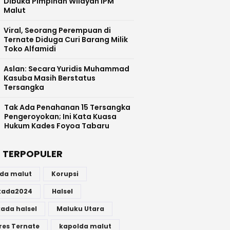
Dibuka Pimpinan Wilayah IPM
Malut
Viral, Seorang Perempuan di
Ternate Diduga Curi Barang Milik
Toko Alfamidi
Aslan: Secara Yuridis Muhammad
Kasuba Masih Berstatus
Tersangka
Tak Ada Penahanan 15 Tersangka
Pengeroyokan; Ini Kata Kuasa
Hukum Kades Foyoa Tabaru
 TERPOPULER
lda malut
Korupsi
lkada2024
Halsel
kada halsel
Maluku Utara
res Ternate
kapolda malut