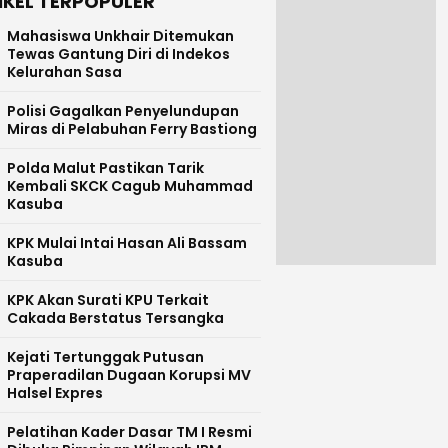
IKEL TERPOPULER
Mahasiswa Unkhair Ditemukan
Tewas Gantung Diri di Indekos
Kelurahan Sasa
Polisi Gagalkan Penyelundupan
Miras di Pelabuhan Ferry Bastiong
Polda Malut Pastikan Tarik
Kembali SKCK Cagub Muhammad
Kasuba
KPK Mulai Intai Hasan Ali Bassam
Kasuba
KPK Akan Surati KPU Terkait
Cakada Berstatus Tersangka
Kejati Tertunggak Putusan
Praperadilan Dugaan Korupsi MV
Halsel Expres
Pelatihan Kader Dasar TM I Resmi