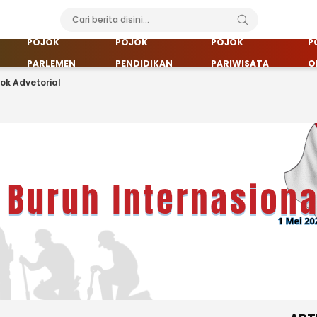
POJOK
POJOK
POJOK
P
PARLEMEN
PENDIDIKAN
PARIWISATA
O
jok Advetorial