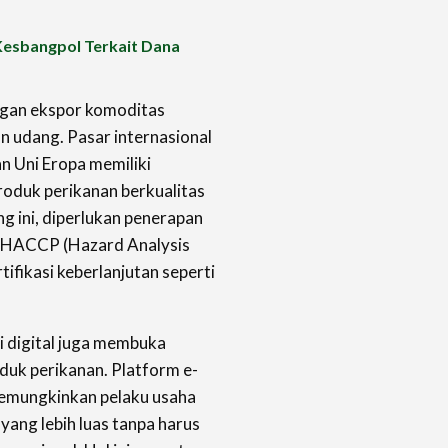
 Kesbangpol Terkait Dana
ngan ekspor komoditas
an udang. Pasar internasional
an Uni Eropa memiliki
roduk perikanan berkualitas
g ini, diperlukan penerapan
ti HACCP (Hazard Analysis
tifikasi keberlanjutan seperti
gi digital juga membuka
duk perikanan. Platform e-
memungkinkan pelaku usaha
yang lebih luas tanpa harus