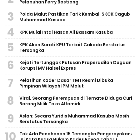
Pelabuhan Ferry Bastiong
3
Polda Malut Pastikan Tarik Kembali SKCK Cagub
Muhammad Kasuba
4
KPK Mulai Intai Hasan Ali Bassam Kasuba
5
KPK Akan Surati KPU Terkait Cakada Berstatus
Tersangka
6
Kejati Tertunggak Putusan Praperadilan Dugaan
Korupsi MV Halsel Expres
7
Pelatihan Kader Dasar TM I Resmi Dibuka
Pimpinan Wilayah IPM Malut
8
Viral, Seorang Perempuan di Ternate Diduga Curi
Barang Milik Toko Alfamidi
9
Aslan: Secara Yuridis Muhammad Kasuba Masih
Berstatus Tersangka
10
Tak Ada Penahanan 15 Tersangka Pengeroyokan;
Ini Kata Kuasa Hukum Kades Foyoa Tabaru