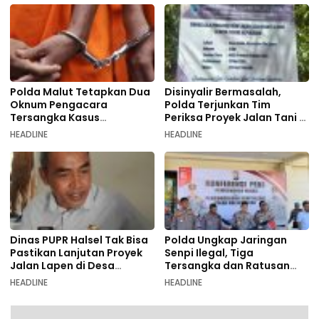
Polda Malut Tetapkan Dua
Disinyalir Bermasalah,
Oknum Pengacara
Polda Terjunkan Tim
Tersangka Kasus
Periksa Proyek Jalan Tani di
Pemalsuan Dokumen
Galala
HEADLINE
HEADLINE
Dinas PUPR Halsel Tak Bisa
Polda Ungkap Jaringan
Pastikan Lanjutan Proyek
Senpi Ilegal, Tiga
Jalan Lapen di Desa
Tersangka dan Ratusan
Sambiki
Amunisi Diamankan
HEADLINE
HEADLINE