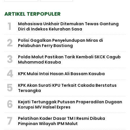
ARTIKEL TERPOPULER
1
Mahasiswa Unkhair Ditemukan Tewas Gantung
Diri di Indekos Kelurahan Sasa
2
Polisi Gagalkan Penyelundupan Miras di
Pelabuhan Ferry Bastiong
3
Polda Malut Pastikan Tarik Kembali SKCK Cagub
Muhammad Kasuba
4
KPK Mulai Intai Hasan Ali Bassam Kasuba
5
KPK Akan Surati KPU Terkait Cakada Berstatus
Tersangka
6
Kejati Tertunggak Putusan Praperadilan Dugaan
Korupsi MV Halsel Expres
7
Pelatihan Kader Dasar TM I Resmi Dibuka
Pimpinan Wilayah IPM Malut