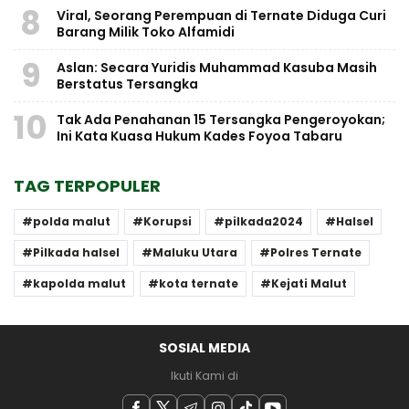
8
Viral, Seorang Perempuan di Ternate Diduga Curi
Barang Milik Toko Alfamidi
9
Aslan: Secara Yuridis Muhammad Kasuba Masih
Berstatus Tersangka
10
Tak Ada Penahanan 15 Tersangka Pengeroyokan;
Ini Kata Kuasa Hukum Kades Foyoa Tabaru
TAG TERPOPULER
polda malut
Korupsi
pilkada2024
Halsel
Pilkada halsel
Maluku Utara
Polres Ternate
kapolda malut
kota ternate
Kejati Malut
SOSIAL MEDIA
Ikuti Kami di