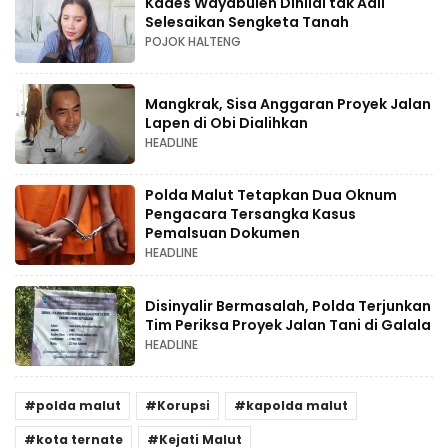
Kades Wayabulen Dinilai tak Adil
Selesaikan Sengketa Tanah
POJOK HALTENG
Mangkrak, Sisa Anggaran Proyek Jalan
Lapen di Obi Dialihkan
HEADLINE
Polda Malut Tetapkan Dua Oknum
Pengacara Tersangka Kasus
Pemalsuan Dokumen
HEADLINE
Disinyalir Bermasalah, Polda Terjunkan
Tim Periksa Proyek Jalan Tani di Galala
HEADLINE
polda malut
Korupsi
kapolda malut
kota ternate
Kejati Malut