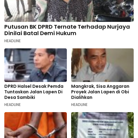
Putusan BK DPRD Ternate Terhadap Nurjaya
Dinilai Batal Demi Hukum
HEADLINE
DPRD Halsel Desak Pemda
Mangkrak, Sisa Anggaran
Tuntaskan Jalan Lapen Di
Proyek Jalan Lapen di Obi
Desa Sambiki
Dialihkan
HEADLINE
HEADLINE