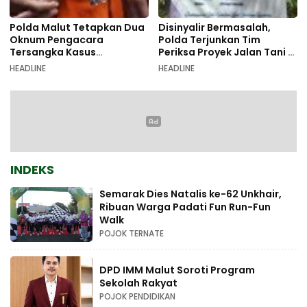
Polda Malut Tetapkan Dua
Disinyalir Bermasalah,
Oknum Pengacara
Polda Terjunkan Tim
Tersangka Kasus
Periksa Proyek Jalan Tani di
Pemalsuan Dokumen
Galala
HEADLINE
HEADLINE
INDEKS
Semarak Dies Natalis ke-62 Unkhair,
Ribuan Warga Padati Fun Run-Fun
Walk
POJOK TERNATE
DPD IMM Malut Soroti Program
Sekolah Rakyat
POJOK PENDIDIKAN