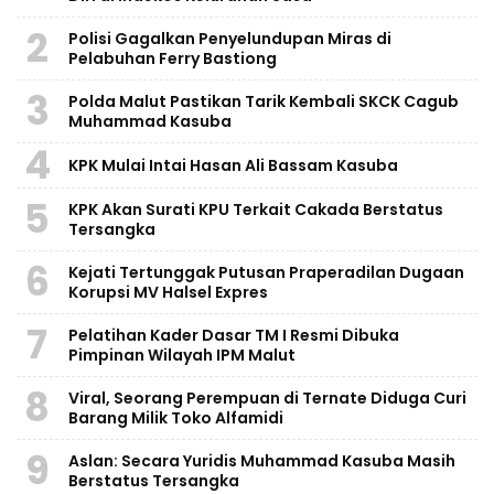
2
Polisi Gagalkan Penyelundupan Miras di
Pelabuhan Ferry Bastiong
3
Polda Malut Pastikan Tarik Kembali SKCK Cagub
Muhammad Kasuba
4
KPK Mulai Intai Hasan Ali Bassam Kasuba
5
KPK Akan Surati KPU Terkait Cakada Berstatus
Tersangka
6
Kejati Tertunggak Putusan Praperadilan Dugaan
Korupsi MV Halsel Expres
7
Pelatihan Kader Dasar TM I Resmi Dibuka
Pimpinan Wilayah IPM Malut
8
Viral, Seorang Perempuan di Ternate Diduga Curi
Barang Milik Toko Alfamidi
9
Aslan: Secara Yuridis Muhammad Kasuba Masih
Berstatus Tersangka