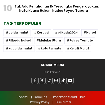
10
Tak Ada Penahanan 15 Tersangka Pengeroyokan;
Ini Kata Kuasa Hukum Kades Foyoa Tabaru
TAG TERPOPULER
polda malut
Korupsi
pilkada2024
Halsel
Pilkada halsel
Maluku Utara
Polres Ternate
kapolda malut
kota ternate
Kejati Malut
SOSIAL MEDIA
Ikuti Kami di
Redaksi
Kode Etik
Pedoman Media Siber
Privacy Policy
Disclaimer