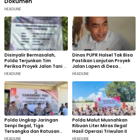
Dokumen
HEADLINE
Disinyalir Bermasalah,
Dinas PUPR Halsel Tak Bisa
Polda Terjunkan Tim
Pastikan Lanjutan Proyek
Periksa Proyek Jalan Tani di
Jalan Lapen di Desa
Galala
Sambiki
HEADLINE
HEADLINE
Polda Ungkap Jaringan
Polda Malut Musnahkan
Senpi Ilegal, Tiga
Ribuan Liter Miras Ilegal
Tersangka dan Ratusan
Hasil Operasi Triwulan II
Amunisi Diamankan
HEADLINE
HEADLINE