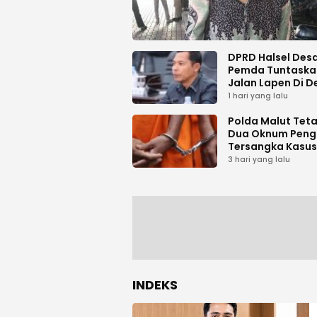
DPRD Halsel Des
Pemda Tuntaska
Jalan Lapen Di D
Sambiki
1 hari yang lalu
Polda Malut Tet
Dua Oknum Peng
Tersangka Kasus
Pemalsuan Dok
3 hari yang lalu
INDEKS