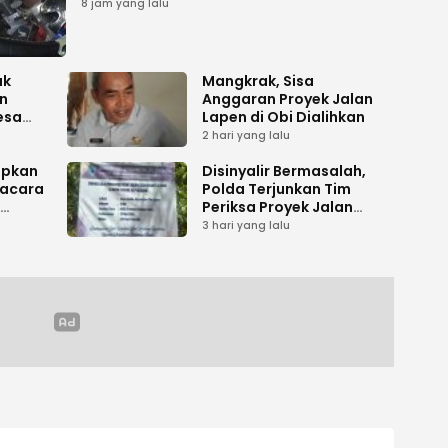
8 jam yang lalu
ak
Mangkrak, Sisa
n
Anggaran Proyek Jalan
esa
Lapen di Obi Dialihkan
2 hari yang lalu
apkan
Disinyalir Bermasalah,
acara
Polda Terjunkan Tim
Periksa Proyek Jalan
umen
Tani di Galala
3 hari yang lalu