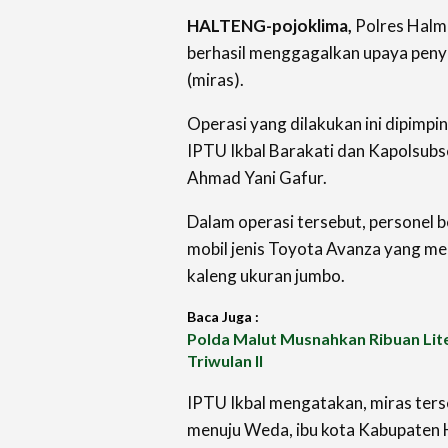
HALTENG-pojoklima,
Polres Halm
berhasil menggagalkan upaya pen
(miras).
Operasi yang dilakukan ini dipimpi
IPTU Ikbal Barakati dan Kapolsubs
Ahmad Yani Gafur.
Dalam operasi tersebut, personel
mobil jenis Toyota Avanza yang m
kaleng ukuran jumbo.
Baca Juga :
Polda Malut Musnahkan Ribuan Liter
Triwulan II
IPTU Ikbal mengatakan, miras ters
menuju Weda, ibu kota Kabupaten