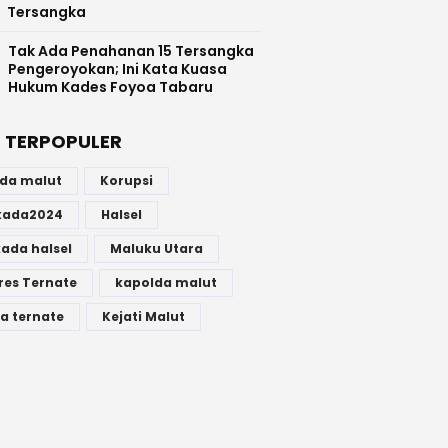
Tersangka
Tak Ada Penahanan 15 Tersangka
Pengeroyokan; Ini Kata Kuasa
Hukum Kades Foyoa Tabaru
 TERPOPULER
lda malut
Korupsi
lkada2024
Halsel
kada halsel
Maluku Utara
res Ternate
kapolda malut
a ternate
Kejati Malut