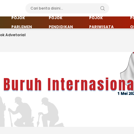
POJOK
POJOK
POJOK
P
PARLEMEN
PENDIDIKAN
PARIWISATA
O
jok Advetorial