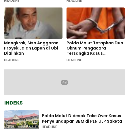
HEADLINE
HEADLINE
Mangkrak, Sisa Anggaran
Polda Malut Tetapkan Dua
Proyek Jalan Lapen di Obi
Oknum Pengacara
Dialihkan
Tersangka Kasus
Pemalsuan Dokumen
HEADLINE
HEADLINE
INDEKS
Polda Malut Didesak Take Over Kasus
Penyelundupan BBM di PLN ULP Saketa
HEADLINE