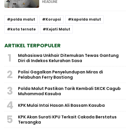
HEADLINE
polda malut
Korupsi
kapolda malut
kota ternate
Kejati Malut
ARTIKEL TERPOPULER
1
Mahasiswa Unkhair Ditemukan Tewas Gantung
Diri di Indekos Kelurahan Sasa
2
Polisi Gagalkan Penyelundupan Miras di
Pelabuhan Ferry Bastiong
3
Polda Malut Pastikan Tarik Kembali SKCK Cagub
Muhammad Kasuba
4
KPK Mulai Intai Hasan Ali Bassam Kasuba
5
KPK Akan Surati KPU Terkait Cakada Berstatus
Tersangka