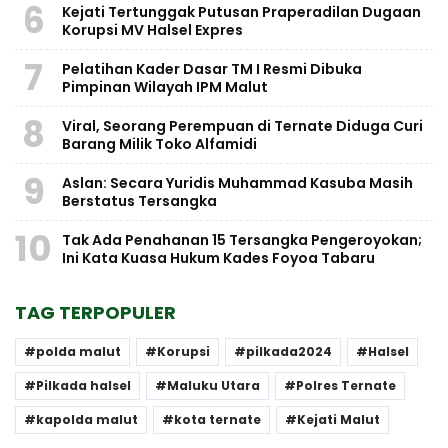
6
Kejati Tertunggak Putusan Praperadilan Dugaan
Korupsi MV Halsel Expres
7
Pelatihan Kader Dasar TM I Resmi Dibuka
Pimpinan Wilayah IPM Malut
8
Viral, Seorang Perempuan di Ternate Diduga Curi
Barang Milik Toko Alfamidi
9
Aslan: Secara Yuridis Muhammad Kasuba Masih
Berstatus Tersangka
10
Tak Ada Penahanan 15 Tersangka Pengeroyokan;
Ini Kata Kuasa Hukum Kades Foyoa Tabaru
TAG TERPOPULER
polda malut
Korupsi
pilkada2024
Halsel
Pilkada halsel
Maluku Utara
Polres Ternate
kapolda malut
kota ternate
Kejati Malut