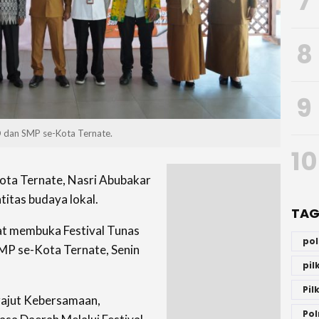
7
8
9
SD dan SMP se-Kota Ternate.
10
ota Ternate, Nasri Abubakar
itas budaya lokal.
TAG
at membuka Festival Tunas
po
SMP se-Kota Ternate, Senin
pi
Pil
rajut Kebersamaan,
Pol