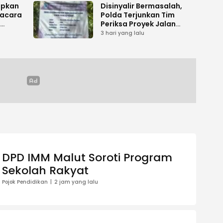
apkan
Disinyalir Bermasalah,
acara
Polda Terjunkan Tim
Periksa Proyek Jalan
umen
Tani di Galala
3 hari yang lalu
DPD IMM Malut Soroti Program
Sekolah Rakyat
Pojok Pendidikan
2 jam yang lalu