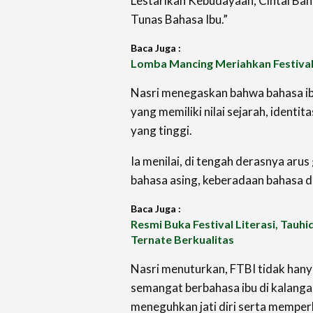
Lestarikan Kebudayaan, Cintai Bah
Tunas Bahasa Ibu.”
Baca Juga :
Lomba Mancing Meriahkan Festival 
Nasri menegaskan bahwa bahasa i
yang memiliki nilai sejarah, identit
yang tinggi.
Ia menilai, di tengah derasnya arus
bahasa asing, keberadaan bahasa d
Baca Juga :
Resmi Buka Festival Literasi, Tauh
Ternate Berkualitas
Nasri menuturkan, FTBI tidak han
semangat berbahasa ibu di kalanga
meneguhkan jati diri serta mempe