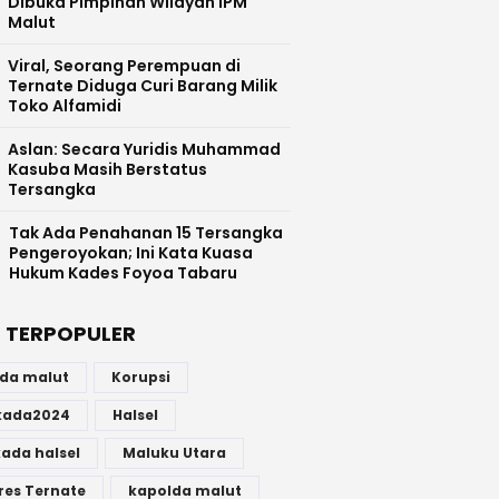
Dibuka Pimpinan Wilayah IPM
Malut
Viral, Seorang Perempuan di
Ternate Diduga Curi Barang Milik
Toko Alfamidi
Aslan: Secara Yuridis Muhammad
Kasuba Masih Berstatus
Tersangka
Tak Ada Penahanan 15 Tersangka
Pengeroyokan; Ini Kata Kuasa
Hukum Kades Foyoa Tabaru
 TERPOPULER
lda malut
Korupsi
lkada2024
Halsel
kada halsel
Maluku Utara
res Ternate
kapolda malut