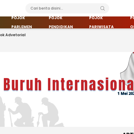
POJOK
POJOK
POJOK
P
PARLEMEN
PENDIDIKAN
PARIWISATA
O
jok Advetorial