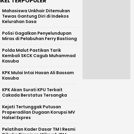
IKEL TERPOPULER
Mahasiswa Unkhair Ditemukan
Tewas Gantung Diri di Indekos
Kelurahan Sasa
Polisi Gagalkan Penyelundupan
Miras di Pelabuhan Ferry Bastiong
Polda Malut Pastikan Tarik
Kembali SKCK Cagub Muhammad
Kasuba
KPK Mulai Intai Hasan Ali Bassam
Kasuba
KPK Akan Surati KPU Terkait
Cakada Berstatus Tersangka
Kejati Tertunggak Putusan
Praperadilan Dugaan Korupsi MV
Halsel Expres
Pelatihan Kader Dasar TM I Resmi