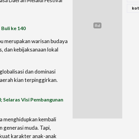
asa Daerah Melalui Festival
kot
Buli ke 140
bu merupakan warisan budaya
as, dan kebijaksanaan lokal
 globalisasi dan dominasi
aerah kian terpinggirkan.
id; Selaras Visi Pembangunan
ya menghidupkan kembali
n generasi muda. Tapi,
rkuat karakter anak-anak