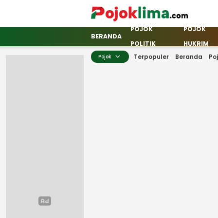
POJOK
POJOK
pojoklima.com
Mojokin
BERANDA
POLITIK
HUKRIM
Terpopuler
Beranda
Po
Pojok