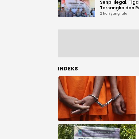
Senpi Ilegal, Tiga
Tersangka dan R
Amunisi Diaman
2 hari yang lalu
INDEKS