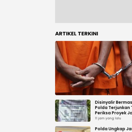
ARTIKEL TERKINI
Disinyalir Berma
Polda Terjunkan 
Periksa Proyek J
Tani di Galala
11 jam yang lalu
Polda Ungkap Ja