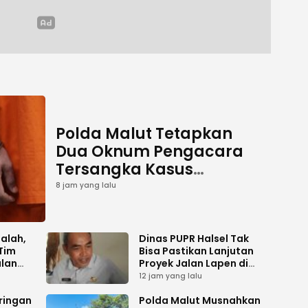
Polda Malut Tetapkan
Dua Oknum Pengacara
Tersangka Kasus
Pemalsuan Dokumen
8 jam yang lalu
salah,
Dinas PUPR Halsel Tak
Tim
Bisa Pastikan Lanjutan
alan
Proyek Jalan Lapen di
Desa Sambiki
12 jam yang lalu
ringan
Polda Malut Musnahkan