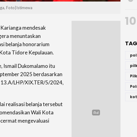
nga, Foto|Istimewa
10
a Karianga mendesak
egera menuntaskan
TAG
asi belanja honorarium
 Kota Tidore Kepulauan.
po
, Ismail Dukomalamo itu
pi
September 2025 berdasarkan
Pil
 13.A/LHP/XIX.TER/5/2024,
Pol
kot
i realisasi belanja tersebut
komendasikan Wali Kota
 cermat mengevaluasi