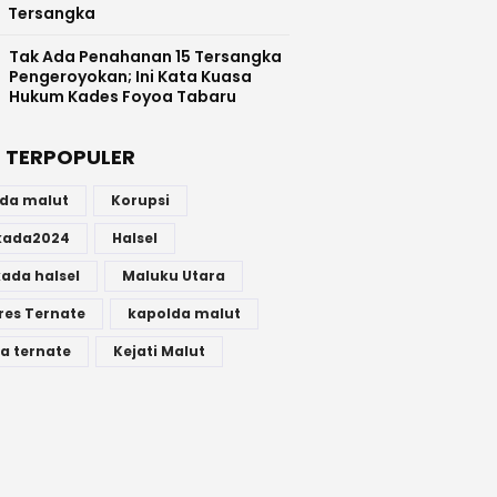
Tersangka
Tak Ada Penahanan 15 Tersangka
Pengeroyokan; Ini Kata Kuasa
Hukum Kades Foyoa Tabaru
 TERPOPULER
lda malut
Korupsi
lkada2024
Halsel
kada halsel
Maluku Utara
res Ternate
kapolda malut
a ternate
Kejati Malut