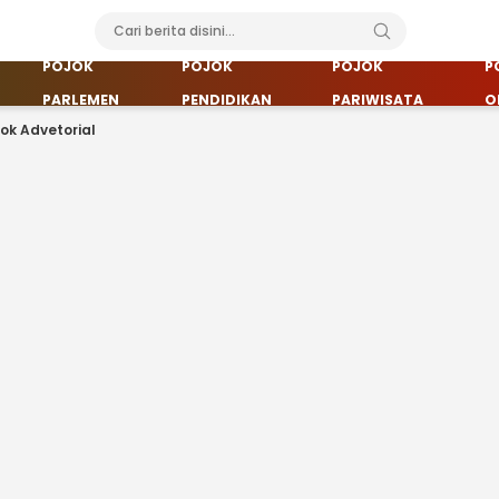
POJOK
POJOK
POJOK
P
PARLEMEN
PENDIDIKAN
PARIWISATA
O
jok Advetorial