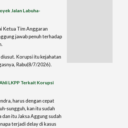
royek Jalan Labuha-
i Ketua Tim Anggaran
nggung jawab penuh terhadap
n.
iusut. Korupsi itu kejahatan
tegasnya, Rabu(8/7/2026).
Ahli LKPP Terkait Korupsi
endra, harus dengan cepat
guh-sungguh, kan itu sudah
ta dan itu Jaksa Aggung sudah
pa terjadi delay di kasus