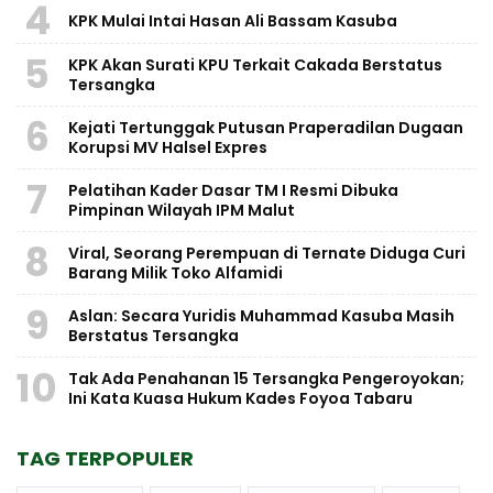
4
KPK Mulai Intai Hasan Ali Bassam Kasuba
5
KPK Akan Surati KPU Terkait Cakada Berstatus
Tersangka
6
Kejati Tertunggak Putusan Praperadilan Dugaan
Korupsi MV Halsel Expres
7
Pelatihan Kader Dasar TM I Resmi Dibuka
Pimpinan Wilayah IPM Malut
8
Viral, Seorang Perempuan di Ternate Diduga Curi
Barang Milik Toko Alfamidi
9
Aslan: Secara Yuridis Muhammad Kasuba Masih
Berstatus Tersangka
10
Tak Ada Penahanan 15 Tersangka Pengeroyokan;
Ini Kata Kuasa Hukum Kades Foyoa Tabaru
TAG TERPOPULER