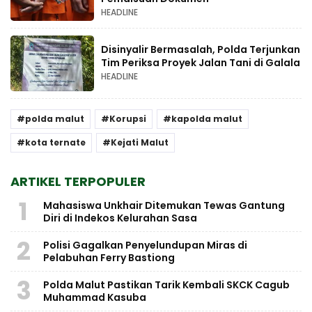
HEADLINE
Disinyalir Bermasalah, Polda Terjunkan
Tim Periksa Proyek Jalan Tani di Galala
HEADLINE
polda malut
Korupsi
kapolda malut
kota ternate
Kejati Malut
ARTIKEL TERPOPULER
1
Mahasiswa Unkhair Ditemukan Tewas Gantung
Diri di Indekos Kelurahan Sasa
2
Polisi Gagalkan Penyelundupan Miras di
Pelabuhan Ferry Bastiong
3
Polda Malut Pastikan Tarik Kembali SKCK Cagub
Muhammad Kasuba