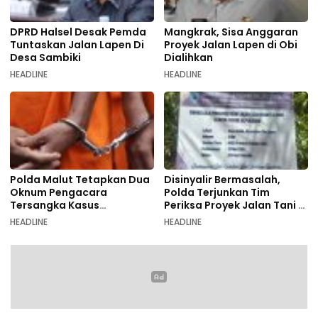
DPRD Halsel Desak Pemda
Mangkrak, Sisa Anggaran
Tuntaskan Jalan Lapen Di
Proyek Jalan Lapen di Obi
Desa Sambiki
Dialihkan
HEADLINE
HEADLINE
Polda Malut Tetapkan Dua
Disinyalir Bermasalah,
Oknum Pengacara
Polda Terjunkan Tim
Tersangka Kasus
Periksa Proyek Jalan Tani di
Pemalsuan Dokumen
Galala
HEADLINE
HEADLINE