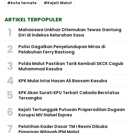
kota ternate
Kejati Malut
ARTIKEL TERPOPULER
1
Mahasiswa Unkhair Ditemukan Tewas Gantung
Diri di Indekos Kelurahan Sasa
2
Polisi Gagalkan Penyelundupan Miras di
Pelabuhan Ferry Bastiong
3
Polda Malut Pastikan Tarik Kembali SKCK Cagub
Muhammad Kasuba
4
KPK Mulai Intai Hasan Ali Bassam Kasuba
5
KPK Akan Surati KPU Terkait Cakada Berstatus
Tersangka
6
Kejati Tertunggak Putusan Praperadilan Dugaan
Korupsi MV Halsel Expres
7
Pelatihan Kader Dasar TM I Resmi Dibuka
Pimpinan Wilayah IPM Malut