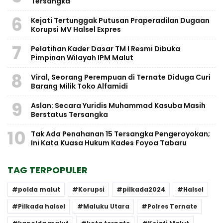
Tersangka
6
Kejati Tertunggak Putusan Praperadilan Dugaan
Korupsi MV Halsel Expres
7
Pelatihan Kader Dasar TM I Resmi Dibuka
Pimpinan Wilayah IPM Malut
8
Viral, Seorang Perempuan di Ternate Diduga Curi
Barang Milik Toko Alfamidi
9
Aslan: Secara Yuridis Muhammad Kasuba Masih
Berstatus Tersangka
10
Tak Ada Penahanan 15 Tersangka Pengeroyokan;
Ini Kata Kuasa Hukum Kades Foyoa Tabaru
TAG TERPOPULER
polda malut
Korupsi
pilkada2024
Halsel
Pilkada halsel
Maluku Utara
Polres Ternate