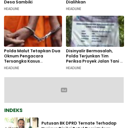
Desa Sambiki
Dialihkan
HEADLINE
HEADLINE
Polda Malut Tetapkan Dua
Disinyalir Bermasalah,
Oknum Pengacara
Polda Terjunkan Tim
Tersangka Kasus
Periksa Proyek Jalan Tani di
Pemalsuan Dokumen
Galala
HEADLINE
HEADLINE
INDEKS
Putusan BK DPRD Ternate Terhadap