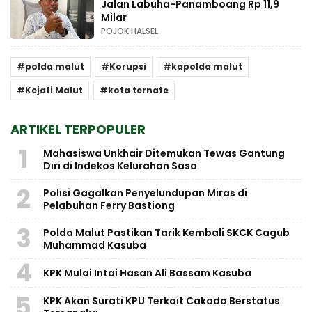
Jalan Labuha-Panamboang Rp 11,9
Milar
POJOK HALSEL
polda malut
Korupsi
kapolda malut
Kejati Malut
kota ternate
ARTIKEL TERPOPULER
1
Mahasiswa Unkhair Ditemukan Tewas Gantung
Diri di Indekos Kelurahan Sasa
2
Polisi Gagalkan Penyelundupan Miras di
Pelabuhan Ferry Bastiong
3
Polda Malut Pastikan Tarik Kembali SKCK Cagub
Muhammad Kasuba
4
KPK Mulai Intai Hasan Ali Bassam Kasuba
5
KPK Akan Surati KPU Terkait Cakada Berstatus