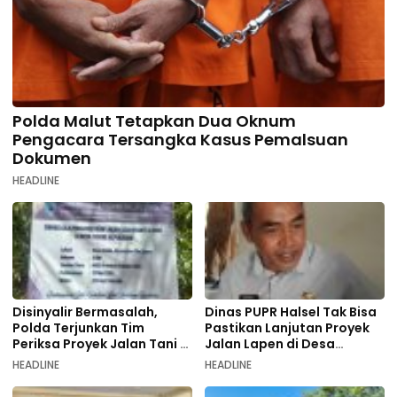
Polda Malut Tetapkan Dua Oknum
Pengacara Tersangka Kasus Pemalsuan
Dokumen
HEADLINE
Disinyalir Bermasalah,
Dinas PUPR Halsel Tak Bisa
Polda Terjunkan Tim
Pastikan Lanjutan Proyek
Periksa Proyek Jalan Tani di
Jalan Lapen di Desa
Galala
Sambiki
HEADLINE
HEADLINE