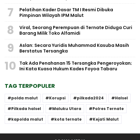
7
Pelatihan Kader Dasar TM I Resmi Dibuka
Pimpinan Wilayah IPM Malut
8
Viral, Seorang Perempuan di Ternate Diduga Curi
Barang Milik Toko Alfamidi
9
Aslan: Secara Yuridis Muhammad Kasuba Masih
Berstatus Tersangka
10
Tak Ada Penahanan 15 Tersangka Pengeroyokan;
Ini Kata Kuasa Hukum Kades Foyoa Tabaru
TAG TERPOPULER
polda malut
Korupsi
pilkada2024
Halsel
Pilkada halsel
Maluku Utara
Polres Ternate
kapolda malut
kota ternate
Kejati Malut