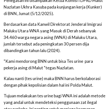
Penegasan ini disampaikan Ketua Komisi I DPRD Malut
Nazlatan Ukhra Kasuba pada kunjungan kerja (Kunker)
di BNN, Jumat (5/12/2025).
Berdasarkan data Kanwil Direktorat Jenderal Imigrasi
Maluku Utara WNA yang Masuk di Derah sebanyak
34.460 warga negara asing (WNA) di Maluku Utara,
jumlah tersebut ada peningkatan 30 persen dija
dibandingkan tahun lalu (2024).
“Kami me
ndorong BNN untuk bisa Tes urine para
pekerja asing di Malut “tegas Nazlatan.
Kalau nanti (tes urine) maka BNN harus berkolaborasi
dengan pihak kepolisian dalam hal ini Polda Malut.
Tujuan melakukan tes urine bagi WNA ini adalah metode
yang andal untuk mendeteksi penggunaan zat ilegal
atau narkoba. Ini penting untuk menjaga keamanan