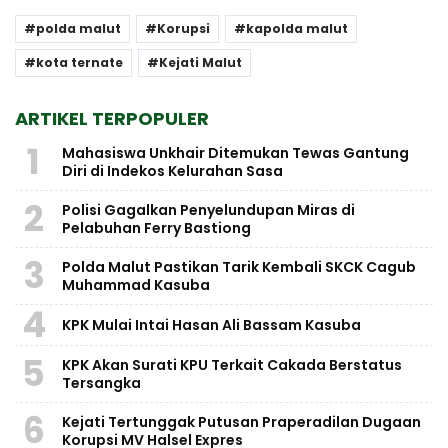
polda malut
Korupsi
kapolda malut
kota ternate
Kejati Malut
ARTIKEL TERPOPULER
1
Mahasiswa Unkhair Ditemukan Tewas Gantung
Diri di Indekos Kelurahan Sasa
2
Polisi Gagalkan Penyelundupan Miras di
Pelabuhan Ferry Bastiong
3
Polda Malut Pastikan Tarik Kembali SKCK Cagub
Muhammad Kasuba
4
KPK Mulai Intai Hasan Ali Bassam Kasuba
5
KPK Akan Surati KPU Terkait Cakada Berstatus
Tersangka
6
Kejati Tertunggak Putusan Praperadilan Dugaan
Korupsi MV Halsel Expres