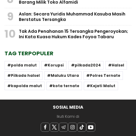
Barang Milik Toko Alfamidi
9
Aslan: Secara Yuridis Muhammad Kasuba Masih
Berstatus Tersangka
10
Tak Ada Penahanan 15 Tersangka Pengeroyokan;
Ini Kata Kuasa Hukum Kades Foyoa Tabaru
TAG TERPOPULER
polda malut
Korupsi
pilkada2024
Halsel
Pilkada halsel
Maluku Utara
Polres Ternate
kapolda malut
kota ternate
Kejati Malut
SOSIAL MEDIA
Ikuti Kami di