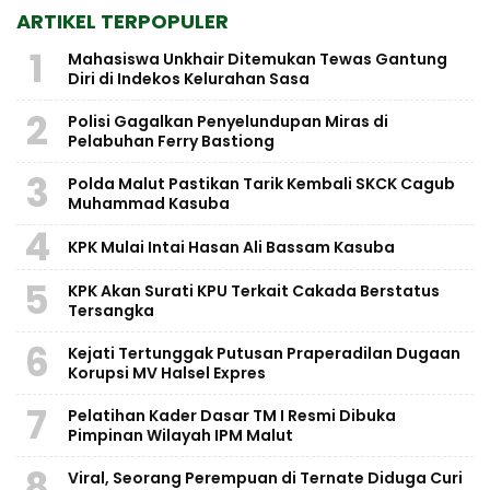
ARTIKEL TERPOPULER
1
Mahasiswa Unkhair Ditemukan Tewas Gantung
Diri di Indekos Kelurahan Sasa
2
Polisi Gagalkan Penyelundupan Miras di
Pelabuhan Ferry Bastiong
3
Polda Malut Pastikan Tarik Kembali SKCK Cagub
Muhammad Kasuba
4
KPK Mulai Intai Hasan Ali Bassam Kasuba
5
KPK Akan Surati KPU Terkait Cakada Berstatus
Tersangka
6
Kejati Tertunggak Putusan Praperadilan Dugaan
Korupsi MV Halsel Expres
7
Pelatihan Kader Dasar TM I Resmi Dibuka
Pimpinan Wilayah IPM Malut
8
Viral, Seorang Perempuan di Ternate Diduga Curi