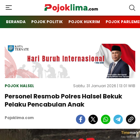
pojoklima.com
Mojokin
BERANDA
POJOK POLITIK
POJOK HUKRIM
POJOK PARLEME
POJOK HALSEL
Sabtu. 31 Januari 2026 | 13:01 WIB
Personel Resmob Polres Halsel Bekuk
Pelaku Pencabulan Anak
Pojoklima.com