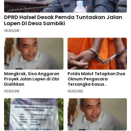
DPRD Halsel Desak Pemda Tuntaskan Jalan
Lapen Di Desa Sambiki
HEADLINE
Mangkrak, Sisa Anggaran
Polda Malut Tetapkan Dua
Proyek Jalan Lapen di Obi
Oknum Pengacara
Dialihkan
Tersangka Kasus
Pemalsuan Dokumen
HEADLINE
HEADLINE