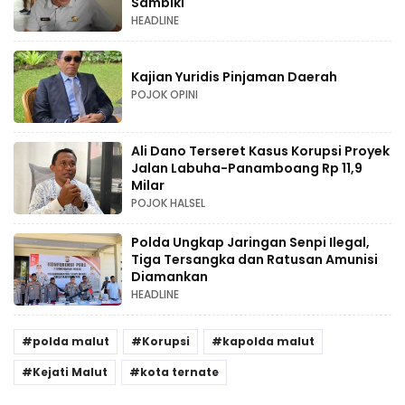
Sambiki
HEADLINE
Kajian Yuridis Pinjaman Daerah
POJOK OPINI
Ali Dano Terseret Kasus Korupsi Proyek
Jalan Labuha-Panamboang Rp 11,9
Milar
POJOK HALSEL
Polda Ungkap Jaringan Senpi Ilegal,
Tiga Tersangka dan Ratusan Amunisi
Diamankan
HEADLINE
polda malut
Korupsi
kapolda malut
Kejati Malut
kota ternate