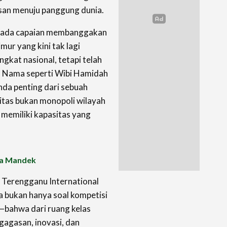
asan menuju panggung dunia.
 pada capaian membanggakan
ur yang kini tak lagi
gkat nasional, tetapi telah
. Nama seperti Wibi Hamidah
nda penting dari sebuah
itas bukan monopoli wilayah
memiliki kapasitas yang
.
ha Mandek
 Terengganu International
ia bukan hanya soal kompetisi
i—bahwa dari ruang kelas
 gagasan, inovasi, dan