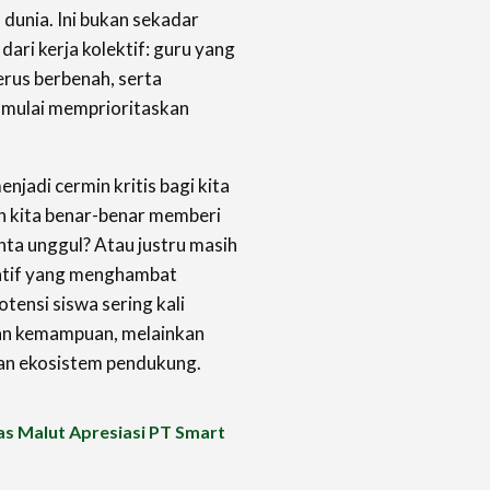
dunia. Ini bukan sekadar
dari kerja kolektif: guru yang
rus berbenah, serta
 mulai memprioritaskan
njadi cermin kritis bagi kita
n kita benar-benar memberi
nta unggul? Atau justru masih
ratif yang menghambat
tensi siswa sering kali
an kemampuan, melainkan
dan ekosistem pendukung.
as Malut Apresiasi PT Smart