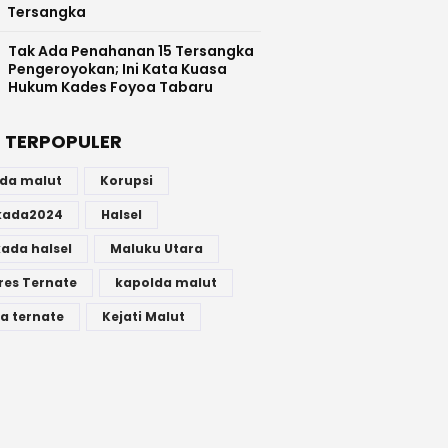
Tersangka
Tak Ada Penahanan 15 Tersangka
Pengeroyokan; Ini Kata Kuasa
Hukum Kades Foyoa Tabaru
 TERPOPULER
lda malut
Korupsi
lkada2024
Halsel
kada halsel
Maluku Utara
res Ternate
kapolda malut
a ternate
Kejati Malut