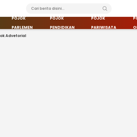
POJOK
POJOK
POJOK
P
PARLEMEN
PENDIDIKAN
PARIWISATA
O
jok Advetorial