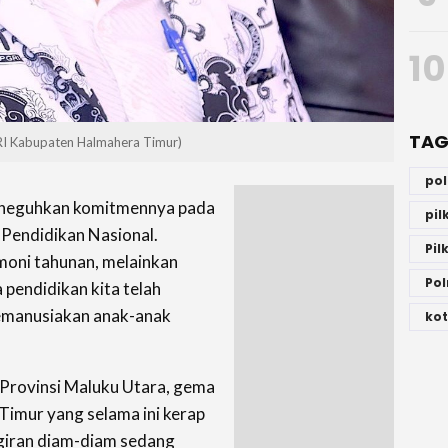
10
TAG
RI Kabupaten Halmahera Timur)
po
 meneguhkan komitmennya pada
pi
 Pendidikan Nasional.
Pil
oni tahunan, melainkan
Pol
a pendidikan kita telah
manusiakan anak-anak
kot
a Provinsi Maluku Utara, gema
 Timur yang selama ini kerap
ggiran diam-diam sedang