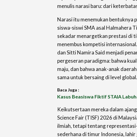
menulis narasi baru: dari keterbat
Narasi itu menemukan bentuknya
siswa-siswi SMA asal Halmahera Tim
sekadar menargetkan prestasi di tin
menembus kompetisi internasional
dan Sitti Namira Said menjadi pena
pergeseran paradigma: bahwa kual
maju, dan bahwa anak-anak daerah 
sama untuk bersaing di level global
Baca Juga :
Kasus Beasiswa Fiktif STAIA Labu
Keikutsertaan mereka dalam ajang
Science Fair (TISF) 2026 di Malays
ilmiah, tetapi tentang representas
sederhana di timur Indonesia, lahir