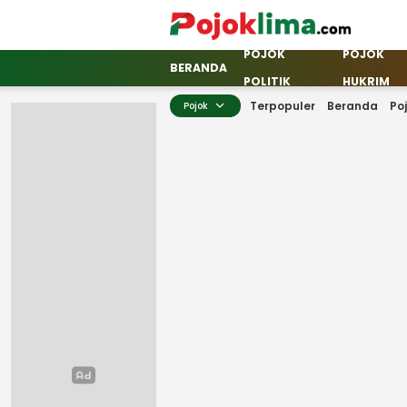
POJOK
POJOK
pojoklima.com
Mojokin
BERANDA
POLITIK
HUKRIM
Terpopuler
Beranda
Po
Pojok