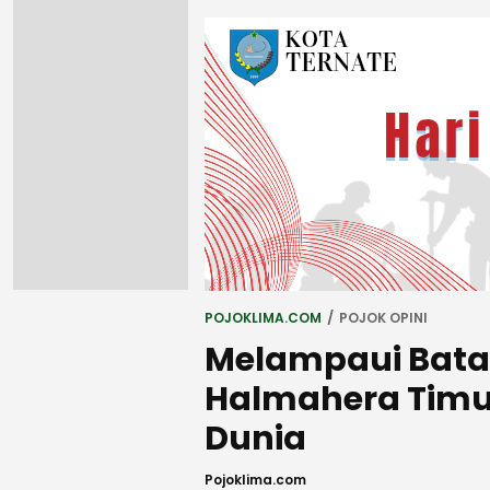
POJOKLIMA.COM
POJOK OPINI
Melampaui Batas
Halmahera Tim
Dunia
Pojoklima.com