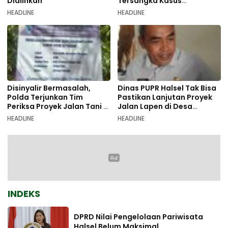
Dialihkan
Tersangka Kasus
Pemalsuan Dokumen
HEADLINE
HEADLINE
Disinyalir Bermasalah,
Dinas PUPR Halsel Tak Bisa
Polda Terjunkan Tim
Pastikan Lanjutan Proyek
Periksa Proyek Jalan Tani di
Jalan Lapen di Desa
Galala
Sambiki
HEADLINE
HEADLINE
INDEKS
DPRD Nilai Pengelolaan Pariwisata
Halsel Belum Maksimal