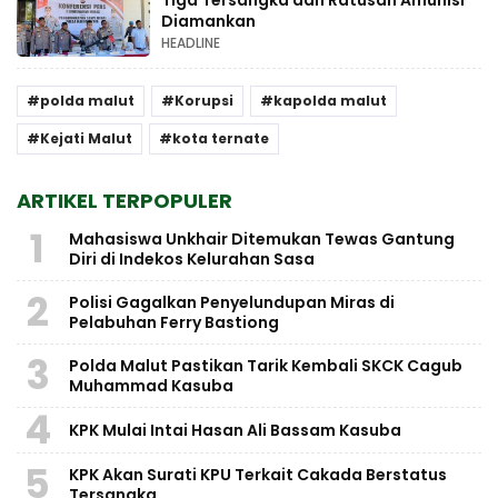
Tiga Tersangka dan Ratusan Amunisi
Diamankan
HEADLINE
polda malut
Korupsi
kapolda malut
Kejati Malut
kota ternate
ARTIKEL TERPOPULER
1
Mahasiswa Unkhair Ditemukan Tewas Gantung
Diri di Indekos Kelurahan Sasa
2
Polisi Gagalkan Penyelundupan Miras di
Pelabuhan Ferry Bastiong
3
Polda Malut Pastikan Tarik Kembali SKCK Cagub
Muhammad Kasuba
4
KPK Mulai Intai Hasan Ali Bassam Kasuba
5
KPK Akan Surati KPU Terkait Cakada Berstatus
Tersangka