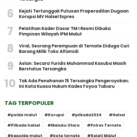
6
Kejati Tertunggak Putusan Praperadilan Dugaan
Korupsi MV Halsel Expres
7
Pelatihan Kader Dasar TM I Resmi Dibuka
Pimpinan Wilayah IPM Malut
8
Viral, Seorang Perempuan di Ternate Diduga Curi
Barang Milik Toko Alfamidi
9
Aslan: Secara Yuridis Muhammad Kasuba Masih
Berstatus Tersangka
10
Tak Ada Penahanan 15 Tersangka Pengeroyokan;
Ini Kata Kuasa Hukum Kades Foyoa Tabaru
TAG TERPOPULER
polda malut
Korupsi
pilkada2024
Halsel
Pilkada halsel
Maluku Utara
Polres Ternate
kapolda malut
kota ternate
Kejati Malut