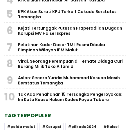
5
KPK Akan Surati KPU Terkait Cakada Berstatus
Tersangka
6
Kejati Tertunggak Putusan Praperadilan Dugaan
Korupsi MV Halsel Expres
7
Pelatihan Kader Dasar TM I Resmi Dibuka
Pimpinan Wilayah IPM Malut
8
Viral, Seorang Perempuan di Ternate Diduga Curi
Barang Milik Toko Alfamidi
9
Aslan: Secara Yuridis Muhammad Kasuba Masih
Berstatus Tersangka
10
Tak Ada Penahanan 15 Tersangka Pengeroyokan;
Ini Kata Kuasa Hukum Kades Foyoa Tabaru
TAG TERPOPULER
polda malut
Korupsi
pilkada2024
Halsel