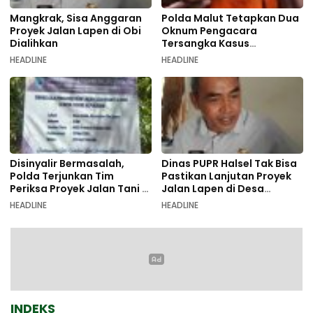
Mangkrak, Sisa Anggaran
Polda Malut Tetapkan Dua
Proyek Jalan Lapen di Obi
Oknum Pengacara
Dialihkan
Tersangka Kasus
Pemalsuan Dokumen
HEADLINE
HEADLINE
Disinyalir Bermasalah,
Dinas PUPR Halsel Tak Bisa
Polda Terjunkan Tim
Pastikan Lanjutan Proyek
Periksa Proyek Jalan Tani di
Jalan Lapen di Desa
Galala
Sambiki
HEADLINE
HEADLINE
INDEKS