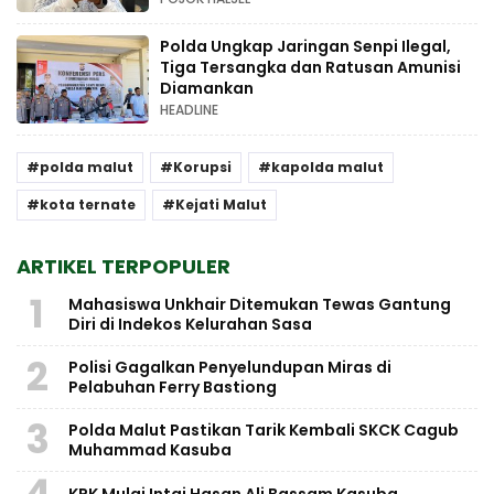
Polda Ungkap Jaringan Senpi Ilegal,
Tiga Tersangka dan Ratusan Amunisi
Diamankan
HEADLINE
polda malut
Korupsi
kapolda malut
kota ternate
Kejati Malut
ARTIKEL TERPOPULER
1
Mahasiswa Unkhair Ditemukan Tewas Gantung
Diri di Indekos Kelurahan Sasa
2
Polisi Gagalkan Penyelundupan Miras di
Pelabuhan Ferry Bastiong
3
Polda Malut Pastikan Tarik Kembali SKCK Cagub
Muhammad Kasuba
4
KPK Mulai Intai Hasan Ali Bassam Kasuba