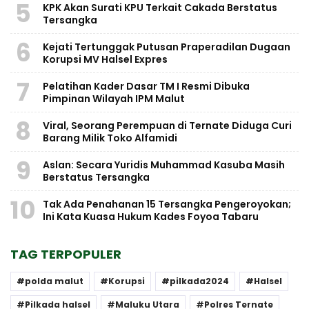
5
KPK Akan Surati KPU Terkait Cakada Berstatus
Tersangka
6
Kejati Tertunggak Putusan Praperadilan Dugaan
Korupsi MV Halsel Expres
7
Pelatihan Kader Dasar TM I Resmi Dibuka
Pimpinan Wilayah IPM Malut
8
Viral, Seorang Perempuan di Ternate Diduga Curi
Barang Milik Toko Alfamidi
9
Aslan: Secara Yuridis Muhammad Kasuba Masih
Berstatus Tersangka
10
Tak Ada Penahanan 15 Tersangka Pengeroyokan;
Ini Kata Kuasa Hukum Kades Foyoa Tabaru
TAG TERPOPULER
polda malut
Korupsi
pilkada2024
Halsel
Pilkada halsel
Maluku Utara
Polres Ternate