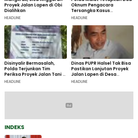
Proyek Jalan Lapen di Obi
Oknum Pengacara
Dialihkan
Tersangka Kasus
Pemalsuan Dokumen
HEADLINE
HEADLINE
Disinyalir Bermasalah,
Dinas PUPR Halsel Tak Bisa
Polda Terjunkan Tim
Pastikan Lanjutan Proyek
Periksa Proyek Jalan Tani di
Jalan Lapen di Desa
Galala
Sambiki
HEADLINE
HEADLINE
INDEKS