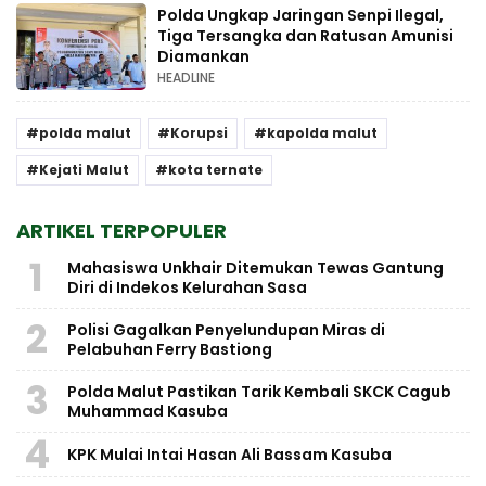
Polda Ungkap Jaringan Senpi Ilegal,
Tiga Tersangka dan Ratusan Amunisi
Diamankan
HEADLINE
polda malut
Korupsi
kapolda malut
Kejati Malut
kota ternate
ARTIKEL TERPOPULER
1
Mahasiswa Unkhair Ditemukan Tewas Gantung
Diri di Indekos Kelurahan Sasa
2
Polisi Gagalkan Penyelundupan Miras di
Pelabuhan Ferry Bastiong
3
Polda Malut Pastikan Tarik Kembali SKCK Cagub
Muhammad Kasuba
4
KPK Mulai Intai Hasan Ali Bassam Kasuba