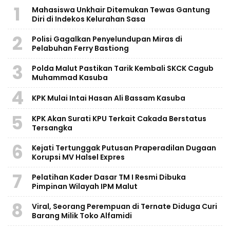
1
Mahasiswa Unkhair Ditemukan Tewas Gantung
Diri di Indekos Kelurahan Sasa
2
Polisi Gagalkan Penyelundupan Miras di
Pelabuhan Ferry Bastiong
3
Polda Malut Pastikan Tarik Kembali SKCK Cagub
Muhammad Kasuba
4
KPK Mulai Intai Hasan Ali Bassam Kasuba
5
KPK Akan Surati KPU Terkait Cakada Berstatus
Tersangka
6
Kejati Tertunggak Putusan Praperadilan Dugaan
Korupsi MV Halsel Expres
7
Pelatihan Kader Dasar TM I Resmi Dibuka
Pimpinan Wilayah IPM Malut
8
Viral, Seorang Perempuan di Ternate Diduga Curi
Barang Milik Toko Alfamidi