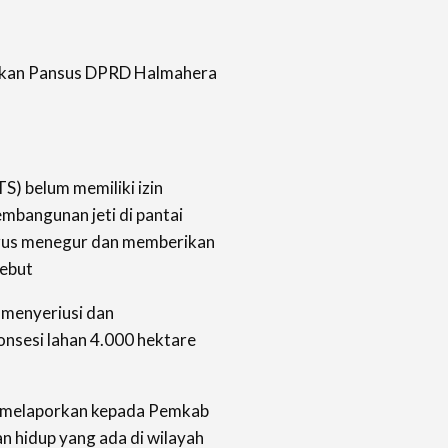
arkan Pansus DPRD Halmahera
) belum memiliki izin
embangunan jeti di pantai
arus menegur dan memberikan
sebut
 menyeriusi dan
onsesi lahan 4.000 hektare
n melaporkan kepada Pemkab
n hidup yang ada di wilayah