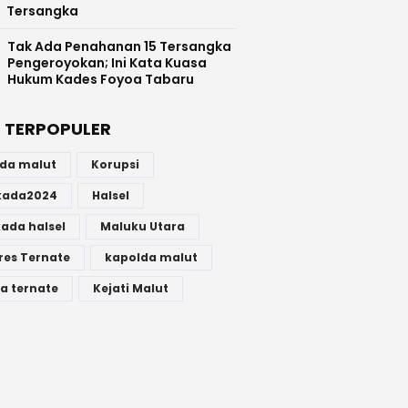
Tersangka
Tak Ada Penahanan 15 Tersangka
Pengeroyokan; Ini Kata Kuasa
Hukum Kades Foyoa Tabaru
 TERPOPULER
lda malut
Korupsi
lkada2024
Halsel
kada halsel
Maluku Utara
res Ternate
kapolda malut
a ternate
Kejati Malut