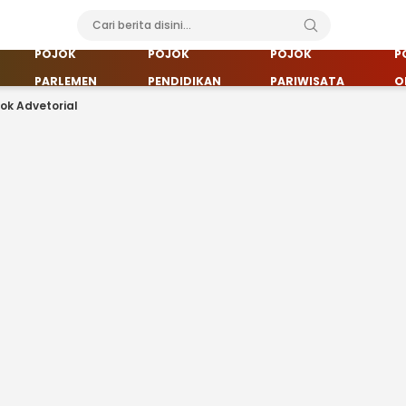
POJOK
POJOK
POJOK
P
PARLEMEN
PENDIDIKAN
PARIWISATA
O
jok Advetorial