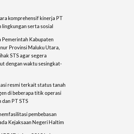
ara komprehensif kinerja PT
 lingkungan serta sosial
a Pemerintah Kabupaten
nur Provinsi Maluku Utara,
hak STS agar segera
ut dengan waktu sesingkat-
si resmi terkait status tanah
n di beberapa titik operasi
n dan PT STS
emfasilitasi pembebasan
ada Kejaksaan Negeri Haltim