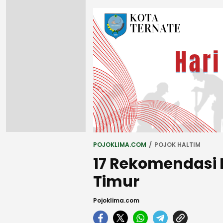
POJOKLIMA.COM
POJOK HALTIM
17 Rekomendasi
Timur
Pojoklima.com