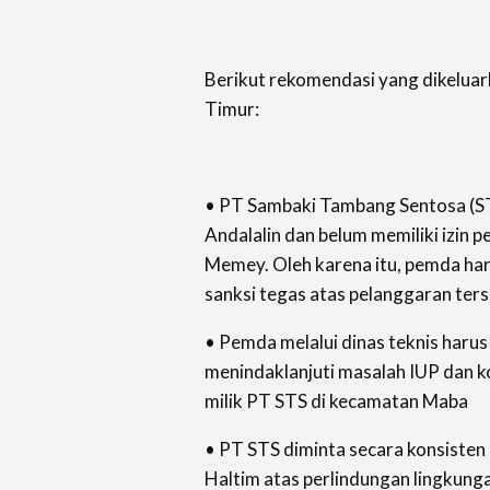
Berikut rekomendasi yang dikelu
Timur:
• PT Sambaki Tambang Sentosa (STS
Andalalin dan belum memiliki izin p
Memey. Oleh karena itu, pemda h
sanksi tegas atas pelanggaran ter
• Pemda melalui dinas teknis harus
menindaklanjuti masalah IUP dan k
milik PT STS di kecamatan Maba
• PT STS diminta secara konsiste
Haltim atas perlindungan lingkunga