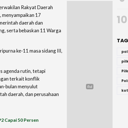
rwakilan Rakyat Daerah
), menyampaikan 17
10
merintah daerah dan
ng, serta bebaskan 11 Warga
TAG
purna ke-11 masa sidang III,
po
pi
 agenda rutin, tetapi
Pil
gan terkait konflik
Pol
an-bulan menyulut
kot
tah daerah, dan perusahaan
P2 Capai 50 Persen