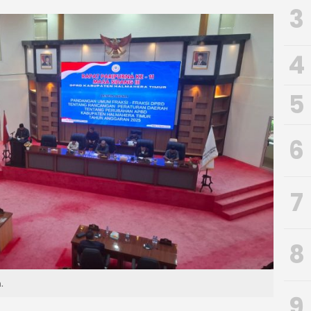
3
4
5
6
7
8
.
9