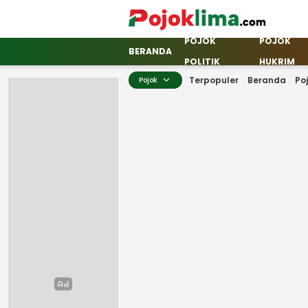
POJOK
POJOK
pojoklima.com
Mojokin
BERANDA
POLITIK
HUKRIM
Terpopuler
Beranda
Po
Pojok