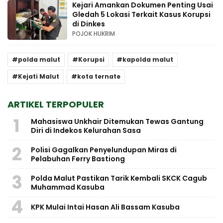
Kejari Amankan Dokumen Penting Usai
Gledah 5 Lokasi Terkait Kasus Korupsi
di Dinkes
POJOK HUKRIM
polda malut
Korupsi
kapolda malut
Kejati Malut
kota ternate
ARTIKEL TERPOPULER
1
Mahasiswa Unkhair Ditemukan Tewas Gantung
Diri di Indekos Kelurahan Sasa
2
Polisi Gagalkan Penyelundupan Miras di
Pelabuhan Ferry Bastiong
3
Polda Malut Pastikan Tarik Kembali SKCK Cagub
Muhammad Kasuba
4
KPK Mulai Intai Hasan Ali Bassam Kasuba