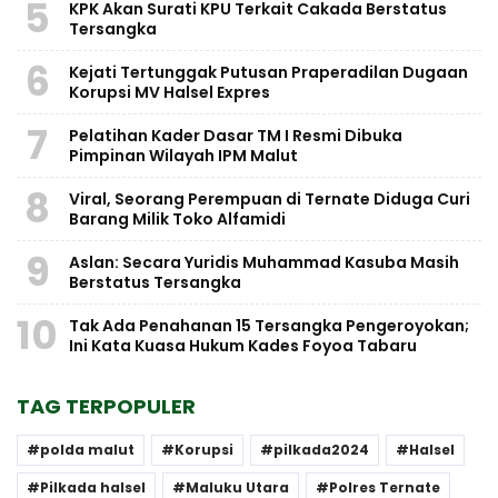
5
KPK Akan Surati KPU Terkait Cakada Berstatus
Tersangka
6
Kejati Tertunggak Putusan Praperadilan Dugaan
Korupsi MV Halsel Expres
7
Pelatihan Kader Dasar TM I Resmi Dibuka
Pimpinan Wilayah IPM Malut
8
Viral, Seorang Perempuan di Ternate Diduga Curi
Barang Milik Toko Alfamidi
9
Aslan: Secara Yuridis Muhammad Kasuba Masih
Berstatus Tersangka
10
Tak Ada Penahanan 15 Tersangka Pengeroyokan;
Ini Kata Kuasa Hukum Kades Foyoa Tabaru
TAG TERPOPULER
polda malut
Korupsi
pilkada2024
Halsel
Pilkada halsel
Maluku Utara
Polres Ternate