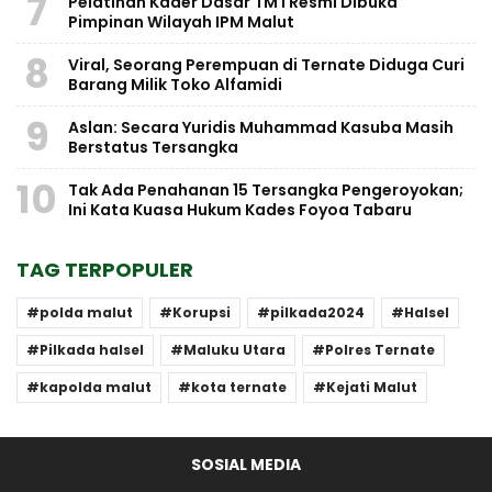
7
Pelatihan Kader Dasar TM I Resmi Dibuka
Pimpinan Wilayah IPM Malut
8
Viral, Seorang Perempuan di Ternate Diduga Curi
Barang Milik Toko Alfamidi
9
Aslan: Secara Yuridis Muhammad Kasuba Masih
Berstatus Tersangka
10
Tak Ada Penahanan 15 Tersangka Pengeroyokan;
Ini Kata Kuasa Hukum Kades Foyoa Tabaru
TAG TERPOPULER
polda malut
Korupsi
pilkada2024
Halsel
Pilkada halsel
Maluku Utara
Polres Ternate
kapolda malut
kota ternate
Kejati Malut
SOSIAL MEDIA