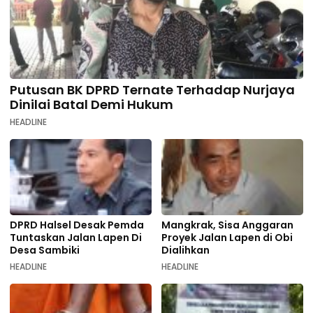
Putusan BK DPRD Ternate Terhadap Nurjaya
Dinilai Batal Demi Hukum
HEADLINE
DPRD Halsel Desak Pemda
Mangkrak, Sisa Anggaran
Tuntaskan Jalan Lapen Di
Proyek Jalan Lapen di Obi
Desa Sambiki
Dialihkan
HEADLINE
HEADLINE