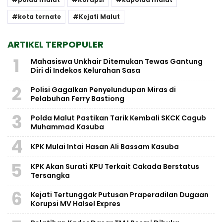
kota ternate
Kejati Malut
ARTIKEL TERPOPULER
1
Mahasiswa Unkhair Ditemukan Tewas Gantung
Diri di Indekos Kelurahan Sasa
2
Polisi Gagalkan Penyelundupan Miras di
Pelabuhan Ferry Bastiong
3
Polda Malut Pastikan Tarik Kembali SKCK Cagub
Muhammad Kasuba
4
KPK Mulai Intai Hasan Ali Bassam Kasuba
5
KPK Akan Surati KPU Terkait Cakada Berstatus
Tersangka
6
Kejati Tertunggak Putusan Praperadilan Dugaan
Korupsi MV Halsel Expres